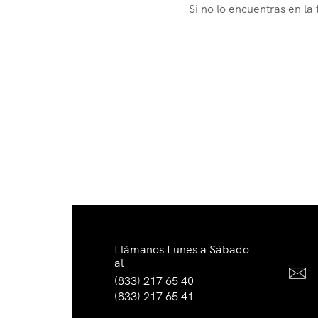
Si no lo encuentras en la
Llámanos Lunes a Sábado
al
(833) 217 65 40
(833) 217 65 41