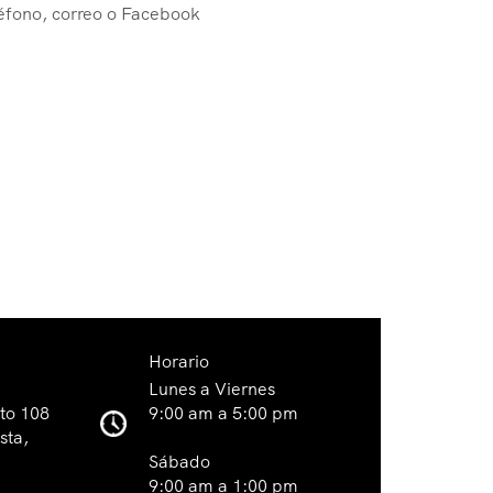
eléfono, correo o Facebook
Horario
Lunes a Viernes
eto 108
9:00 am a 5:00 pm
sta,
Sábado
9:00 am a 1:00 pm