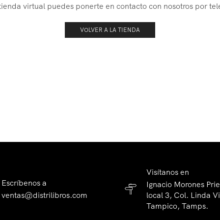
 tienda virtual puedes ponerte en contacto con nosotros por t
VOLVER A LA TIENDA
Visítanos en
Escríbenos a
Ignacio Morones Pri
ventas@distrilibros.com
local 3, Col. Linda Vi
Tampico, Tamps.