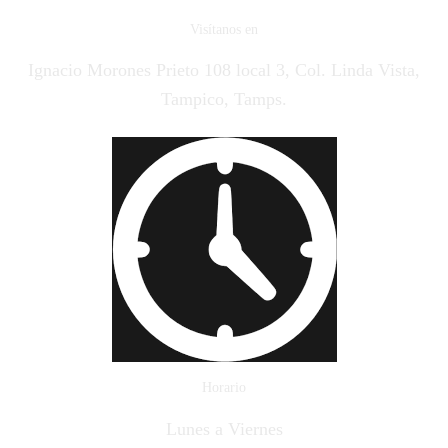
Visítanos en
Ignacio Morones Prieto 108 local 3, Col. Linda Vista,
Tampico, Tamps.
Horario
Lunes a Viernes