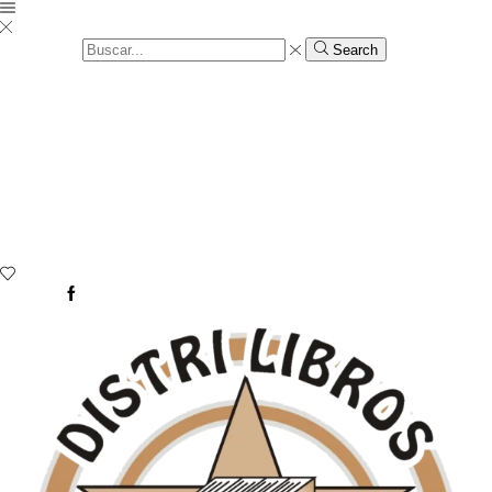
Search input
Search
Menu
Categorías
Inicio
Tienda
Carrito
Rastrear Pedido
Devoluciones
Contacto
Literatura
Iniciar sesión
Wishlist
0
Facebook