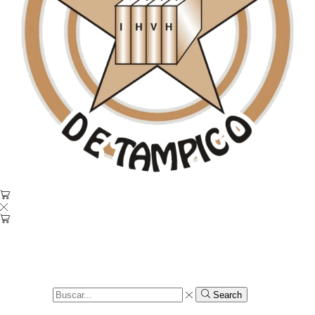
0
0
0
Carrito de compras
No hay productos en el carrito.
Volver a la tienda
Search input
Search
Inicio
Shop